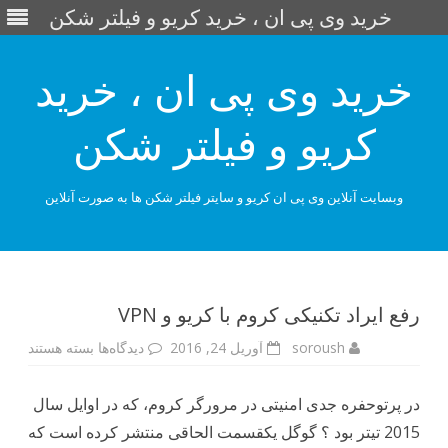
خرید وی پی ان ، خرید کریو و فیلتر شکن
خرید وی پی ان ، خرید
کریو و فیلتر شکن
وبسایت آنلاین وی پی ان کریو و سایتر فیلتر شکن ها به صورت آنلاین
Skip
to
content
رفع ایراد تکنیکی کروم با کریو و VPN
برای
soroush
آوریل 24, 2016
دیدگاه‌ها
بسته هستند
رفع
ایراد
تکنیکی
کروم
در پرتوحفره جدی امنیتی در مرورگر کروم، که در اوایل سال
با
کریو
2015 تیتر بود ؟ گوگل یکقسمت الحاقی منتشر کرده است که
و