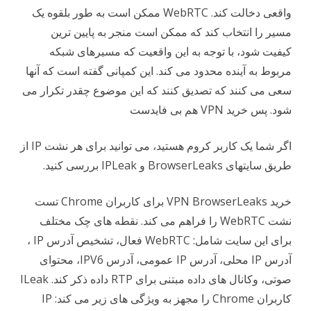
واقعی دخالت کند. WebRTC ممکن است به طور بلقوه یک
مسیر را انتخاب کند که ممکن است منجر به پایین ترین
کیفیت شود، با توجه به این واقعیت که مسیرهای شبکه
مربوط به آینده محدود می کند. این کمپانی گفته است که آنها
سعی می کنند که تصدیق کنند که این موضوع چقدر تکرار می
شود. پس خرید VPN هم بی فایدست
اگر شما یک کاربر کروم هستید، می توانید برای هر نشت IP از
طریق سایتهای BrowserLeaks و IPLeak بررسی کنید.
خرید VPN BrowserLeaks برای کاربران Chrome تست
نشت WebRTC را فراهم می کند. نقطه های چک مختلف
برای این سایت شامل: WebRTC فعال، تشخیص آدرس IP ،
آدرس IP محلی، آدرس IP عمومی، آدرس IPV6، محتوای
صوتی، وکانال های داده مبتنی برای RTP داده ذکر کند. ILeak
کاربران Chrome را مجهز به ویژگی های زیر می کند: IP