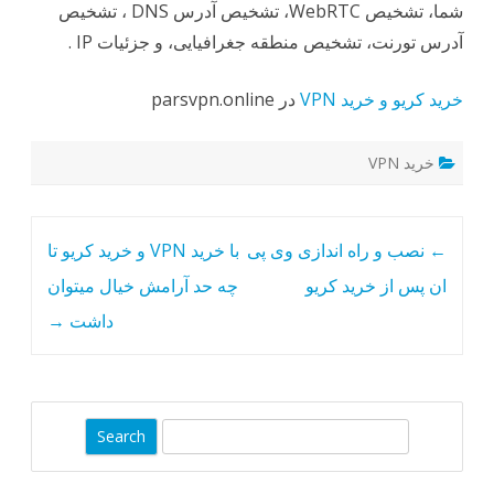
شما، تشخیص WebRTC، تشخیص آدرس DNS ، تشخیص
آدرس تورنت، تشخیص منطقه جغرافیایی، و جزئیات IP .
خرید کریو و خرید VPN
در parsvpn.online
خرید VPN
Post
←
نصب و راه اندازی وی پی
با خرید VPN و خرید کریو تا
navigation
ان پس از خرید کریو
چه حد آرامش خیال میتوان
داشت
→
S
e
a